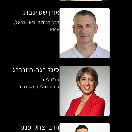
אורן שטיינברג
חבר הנהלה PMI ישראל,
PMP
סיגל רגב-רוזנברג
מנ"כלית
קופת-חולים מאוחדת
הרב יצחק פנגר