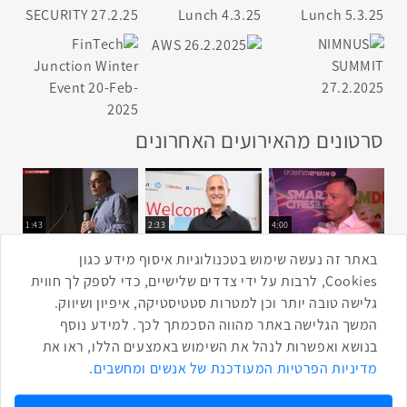
סרטונים מהאירועים האחרונים
1:43
2:33
4:00
כנס ערים חכמות
כנס מפעיל
כנס בריאות דיגיטלית
באתר זה נעשה שימוש בטכנולוגיות איסוף מידע כגון
Cookies, לרבות על ידי צדדים שלישיים, כדי לספק לך חווית
גלישה טובה יותר וכן למטרות סטטיסטיקה, איפיון ושיווק.
2:32
1:14
3:52
המשך הגלישה באתר מהווה הסכמתך לכך. למידע נוסף
כנס RPA
כנס בינת יערות הכרמל
כנס F5
בנושא ואפשרות לנהל את השימוש באמצעים הללו, ראו את
שתפו ברשת
מדיניות הפרטיות המעודכנת של אנשים ומחשבים
.
שתף בטוויטר
שתף בפייסבוק
שתף בלינקדאין
שתף בווטסאפ
שתף בטלגרם