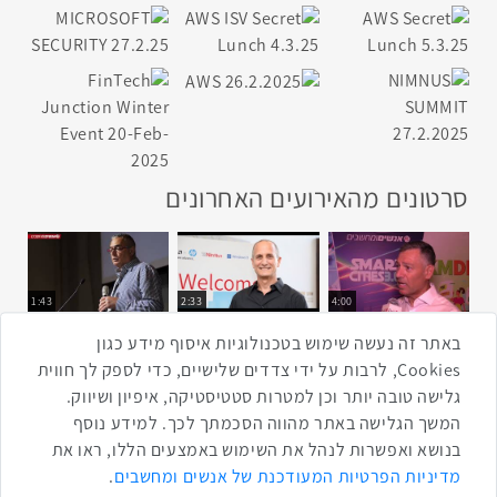
סרטונים מהאירועים האחרונים
1:43
2:33
4:00
כנס ערים חכמות
כנס מפעיל
כנס בריאות דיגיטלית
באתר זה נעשה שימוש בטכנולוגיות איסוף מידע כגון
Cookies, לרבות על ידי צדדים שלישיים, כדי לספק לך חווית
גלישה טובה יותר וכן למטרות סטטיסטיקה, איפיון ושיווק.
2:32
1:14
3:52
המשך הגלישה באתר מהווה הסכמתך לכך. למידע נוסף
כנס RPA
כנס בינת יערות הכרמל
כנס F5
בנושא ואפשרות לנהל את השימוש באמצעים הללו, ראו את
שתפו ברשת
מדיניות הפרטיות המעודכנת של אנשים ומחשבים
.