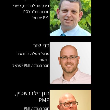
דירקטור לחברים, קשרי
חברות ויו"ר POY
PMI ישראל
דני שור
מנהל מסלול פיננסים
ויזמות
חבר הנהלת PMI ישראל
רונן זילברשטיין,
PMP
חבר הנהלת PMI