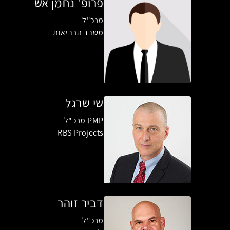
פרופ' נחמן אש
מנכ"ל
משרד הבריאות
שי שרגל
PMP מנכ"ל
RBS Projects
דביר זוהר
מנכ"ל