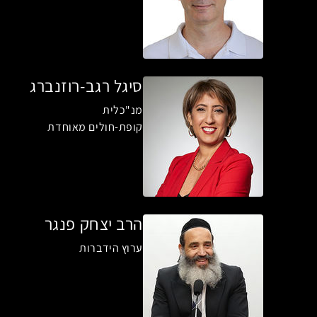
סיגל רגב-רוזנברג
מנ"כלית
קופת-חולים מאוחדת
הרב יצחק פנגר
ערוץ הידברות