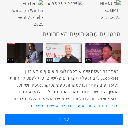
סרטונים מהאירועים האחרונים
1:43
2:33
4:00
כנס ערים חכמות
כנס מפעיל
כנס בריאות דיגיטלית
באתר זה נעשה שימוש בטכנולוגיות איסוף מידע כגון
Cookies, לרבות על ידי צדדים שלישיים, כדי לספק לך חווית
גלישה טובה יותר וכן למטרות סטטיסטיקה, איפיון ושיווק.
2:32
1:14
3:52
המשך הגלישה באתר מהווה הסכמתך לכך. למידע נוסף
כנס RPA
כנס בינת יערות הכרמל
כנס F5
בנושא ואפשרות לנהל את השימוש באמצעים הללו, ראו את
שתפו ברשת
מדיניות הפרטיות המעודכנת של אנשים ומחשבים
.
שתף בטוויטר
שתף בפייסבוק
שתף בלינקדאין
שתף בווטסאפ
שתף בטלגרם
סגירה