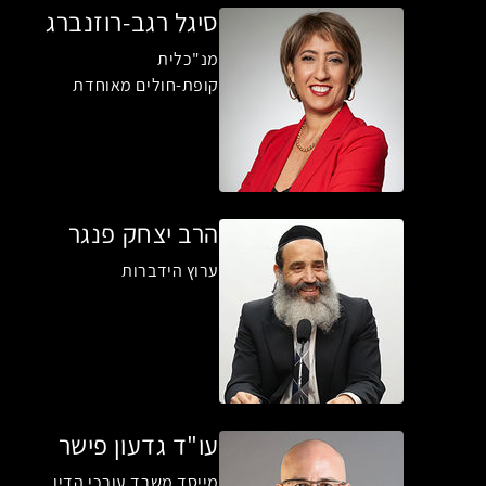
סיגל רגב-רוזנברג
מנ"כלית
קופת-חולים מאוחדת
הרב יצחק פנגר
ערוץ הידברות
עו"ד גדעון פישר
מייסד משרד עורכי הדין